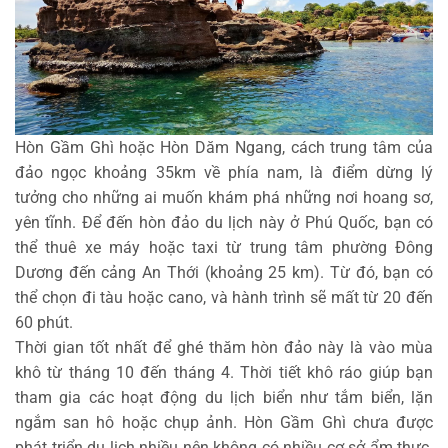
Hòn Gầm Ghì hoặc Hòn Dăm Ngang, cách trung tâm của
đảo ngọc khoảng 35km về phía nam, là điểm dừng lý
tưởng cho những ai muốn khám phá những nơi hoang sơ,
yên tĩnh. Để đến hòn đảo du lịch này ở Phú Quốc, bạn có
thể thuê xe máy hoặc taxi từ trung tâm phường Đông
Dương đến cảng An Thới (khoảng 25 km). Từ đó, bạn có
thể chọn đi tàu hoặc cano, và hành trình sẽ mất từ 20 đến
60 phút.
Thời gian tốt nhất để ghé thăm hòn đảo này là vào mùa
khô từ tháng 10 đến tháng 4. Thời tiết khô ráo giúp bạn
tham gia các hoạt động du lịch biển như tắm biển, lặn
ngắm san hô hoặc chụp ảnh. Hòn Gầm Ghì chưa được
phát triển du lịch nhiều nên không có nhiều cơ sở ẩm thực.