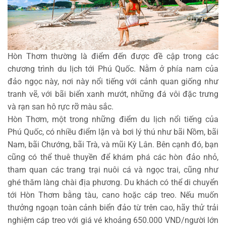
Hòn Thơm thường là điểm đến được đề cập trong các
chương trình du lịch tới Phú Quốc. Nằm ở phía nam của
đảo ngọc này, nơi này nổi tiếng với cảnh quan giống như
tranh vẽ, với bãi biển xanh mướt, những đá vôi đặc trưng
và rạn san hô rực rỡ màu sắc.
Hòn Thơm, một trong những điểm du lịch nổi tiếng của
Phú Quốc, có nhiều điểm lặn và bơi lý thú như bãi Nồm, bãi
Nam, bãi Chướng, bãi Trà, và mũi Kỳ Lân. Bên cạnh đó, bạn
cũng có thể thuê thuyền để khám phá các hòn đảo nhỏ,
tham quan các trang trại nuôi cá và ngọc trai, cũng như
ghé thăm làng chài địa phương. Du khách có thể di chuyển
tới Hòn Thơm bằng tàu, cano hoặc cáp treo. Nếu muốn
thưởng ngoạn toàn cảnh biển đảo từ trên cao, hãy thử trải
nghiệm cáp treo với giá vé khoảng 650.000 VND/người lớn