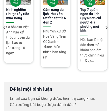
06
Th6
Th6
Th6
Kinh nghiệm
Cẩm nang du
Top 7 quán
Phượt Tây Bắc
lịch Phú Yên
ngon du lịch
mùa Đông
tất tần tật từ A
Quy Nhơn chỉ
đến Z
người địa
phương mới
Sà bài đi!!! Việt
biết
Phú Yên Xứ Sở
Anh vừa kết
Hoa Vàng Trên
thúc chuyến du
Nếu bạn là một
Cỏ Xanh –
lịch Lào tự
dân đam mê
được thiên
túc trong 10
khám phá ẩm
nhiên ban tặng
ngày,...
thực chính hiệu
rất...
thì Quy...
Để lại một bình luận
Email của bạn sẽ không được hiển thị công khai.
Các trường bắt buộc được đánh dấu
*